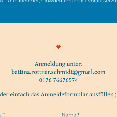
x. 10 Teilnehmer, Clownerfahrung ist Voraussetzu
Anmeldung unter:
bettina.rottner.schmidt@gmail.com
0176 76676574
der einfach das Anmeldeformular ausfüllen ;
e
*
Name
*