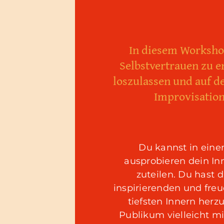
In diesem Workshop
Selbstvertrauen zu e
loszulassen und auf d
Improvisation
Du kannst in ein
ausprobieren dein In
zuteilen. Du hast 
inspirierenden und fre
tiefsten Innern herz
Publikum vielleicht 