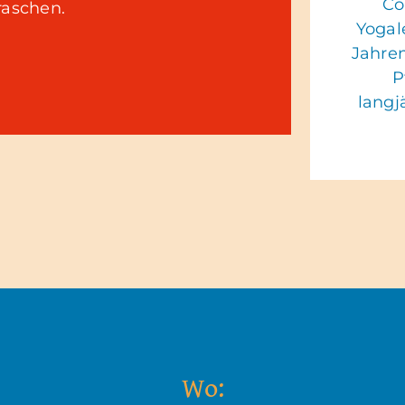
Co
raschen.
Yogal
Jahren
P
langj
Wo: