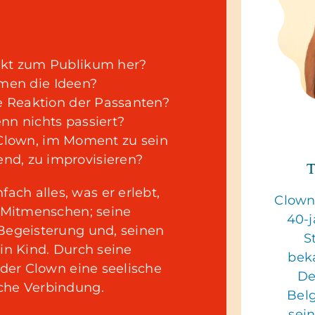
takt zum Publikum her?
en die Ideen?
ie Reaktion der Passanten?
nn nichts passiert?
 Clown, im Moment zu sein
nd, zu improvisieren?
T
ach alles, was er erlebt,
Clown
n Mitmenschen; seine
40-j
Begeisterung und, seinen
S
ein Kind. Durch seine
bek
t der Clown eine seelische
De
sche Verbindung.
Belg
sei