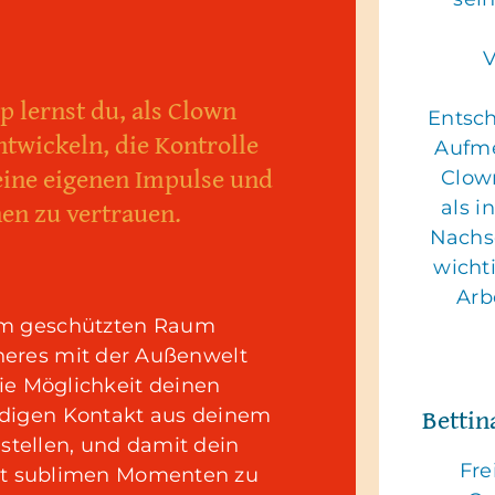
V
 lernst du, als Clown
Entsc
ntwickeln, die Kontrolle
Aufme
eine eigenen Impulse und
Clown
en zu vertrauen.
als i
Nachsc
wicht
Arb
em geschützten Raum
neres mit der Außenwelt
die Möglichkeit deinen
Bettin
udigen Kontakt aus deinem
ustellen, und damit dein
Fre
mit sublimen Momenten zu